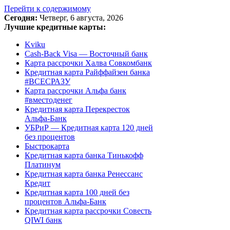
Перейти к содержимому
Сегодня:
Четверг, 6 августа, 2026
Лучшие кредитные карты:
Kviku
Cash-Back Visa — Восточный банк
Карта рассрочки Халва Совкомбанк
Кредитная карта Райффайзен банка
#ВСЕСРАЗУ
Карта рассрочки Альфа банк
#вместоденег
Кредитная карта Перекресток
Альфа-Банк
УБРиР — Кредитная карта 120 дней
без процентов
Быстрокарта
Кредитная карта банка Тинькофф
Платинум
Кредитная карта банка Ренессанс
Кредит
Кредитная карта 100 дней без
процентов Альфа-Банк
Кредитная карта рассрочки Совесть
QIWI банк