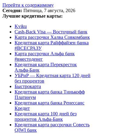
Перейти к содержимому
Сегодня:
Пятница, 7 августа, 2026
Лучшие кредитные карты:
Kviku
Cash-Back Visa — Восточный банк
Карта рассрочки Халва Совкомбанк
Кредитная карта Райффайзен банка
#ВСЕСРАЗУ
Карта рассрочки Альфа банк
#вместоденег
Кредитная карта Перекресток
Альфа-Банк
УБРиР — Кредитная карта 120 дней
без процентов
Быстрокарта
Кредитная карта банка Тинькофф
Платинум
Кредитная карта банка Ренессанс
Кредит
Кредитная карта 100 дней без
процентов Альфа-Банк
Кредитная карта рассрочки Совесть
QIWI банк