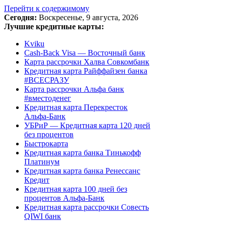
Перейти к содержимому
Сегодня:
Воскресенье, 9 августа, 2026
Лучшие кредитные карты:
Kviku
Cash-Back Visa — Восточный банк
Карта рассрочки Халва Совкомбанк
Кредитная карта Райффайзен банка
#ВСЕСРАЗУ
Карта рассрочки Альфа банк
#вместоденег
Кредитная карта Перекресток
Альфа-Банк
УБРиР — Кредитная карта 120 дней
без процентов
Быстрокарта
Кредитная карта банка Тинькофф
Платинум
Кредитная карта банка Ренессанс
Кредит
Кредитная карта 100 дней без
процентов Альфа-Банк
Кредитная карта рассрочки Совесть
QIWI банк