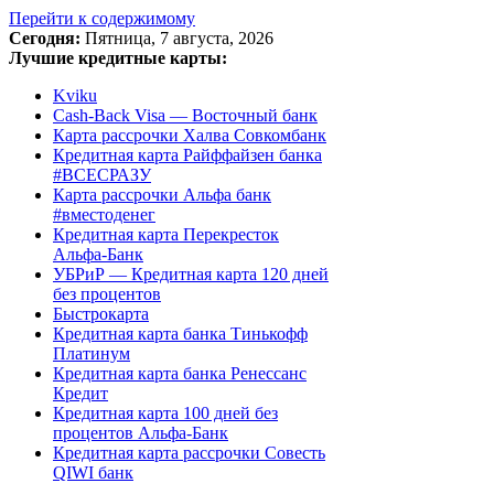
Перейти к содержимому
Сегодня:
Пятница, 7 августа, 2026
Лучшие кредитные карты:
Kviku
Cash-Back Visa — Восточный банк
Карта рассрочки Халва Совкомбанк
Кредитная карта Райффайзен банка
#ВСЕСРАЗУ
Карта рассрочки Альфа банк
#вместоденег
Кредитная карта Перекресток
Альфа-Банк
УБРиР — Кредитная карта 120 дней
без процентов
Быстрокарта
Кредитная карта банка Тинькофф
Платинум
Кредитная карта банка Ренессанс
Кредит
Кредитная карта 100 дней без
процентов Альфа-Банк
Кредитная карта рассрочки Совесть
QIWI банк