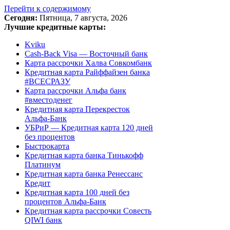
Перейти к содержимому
Сегодня:
Пятница, 7 августа, 2026
Лучшие кредитные карты:
Kviku
Cash-Back Visa — Восточный банк
Карта рассрочки Халва Совкомбанк
Кредитная карта Райффайзен банка
#ВСЕСРАЗУ
Карта рассрочки Альфа банк
#вместоденег
Кредитная карта Перекресток
Альфа-Банк
УБРиР — Кредитная карта 120 дней
без процентов
Быстрокарта
Кредитная карта банка Тинькофф
Платинум
Кредитная карта банка Ренессанс
Кредит
Кредитная карта 100 дней без
процентов Альфа-Банк
Кредитная карта рассрочки Совесть
QIWI банк